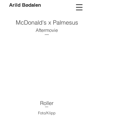
Arild Bødalen
McDonald's x Palmesus
Aftermovie
Roller
Foto/Klipp